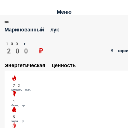
Меню
Маринованный лук
.
100 г.
200 ₽
В корз
Энергетическая ценность
72
калории, ккал.
1
белки, гр.
5
жиры, гр.