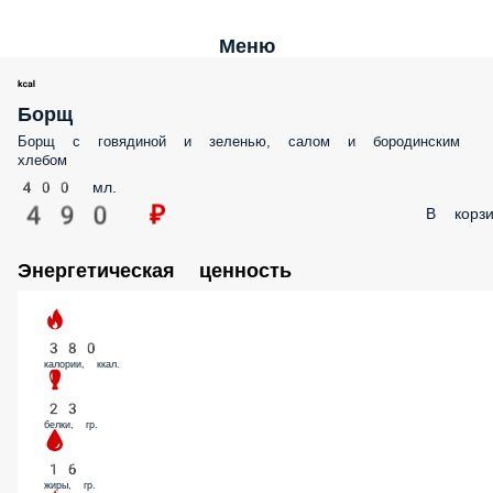
Меню
Борщ
Борщ с говядиной и зеленью, салом и бородинским
хлебом
400 мл.
490 ₽
В корзи
Энергетическая ценность
380
калории, ккал.
23
белки, гр.
16
жиры, гр.