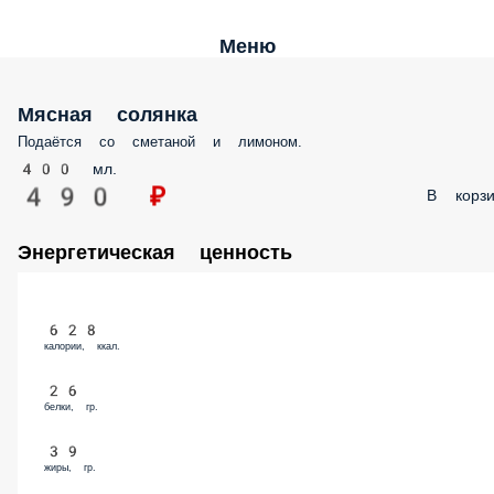
Меню
Мясная солянка
Подаётся со сметаной и лимоном.
400 мл.
490 ₽
В корз
Энергетическая ценность
628
калории, ккал.
26
белки, гр.
39
жиры, гр.